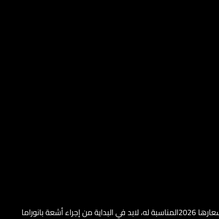
لكي يقوم الطبيب بإخبار العميل عن انواع زراعة الاسنان واسعارها 2026المناسبة له، لابد في البداية من إجراء أشعة بانوراما