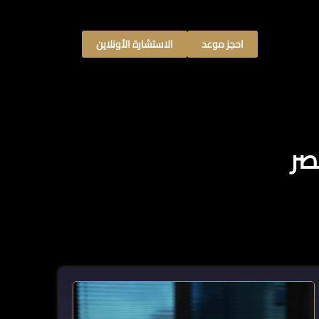
احجز موعد
الاستشارة الأونلاين
صر