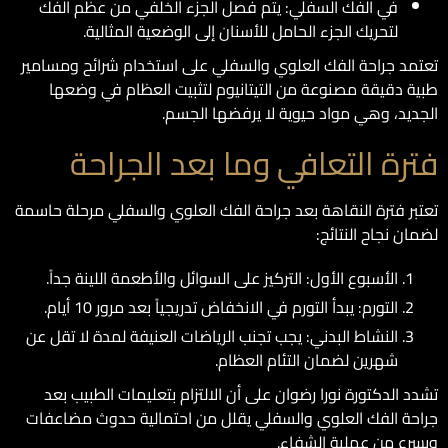
في الفك السفلي: يتم فصل الجزء الخلفي من عظم الفك
لتحريك الجزء الحامل للأسنان إلى الوضعية المثالية.
تعتمد جراحة الفك العلوي والسفلي على استخدام شرائح ومسامير
طبية دقيقة مصنوعة من التيتانيوم لتثبيت العظام في وضعها
الجديد، وهي مواد حيوية لا يرفضها الجسم.
فترة التعافي وما بعد الجراحة
تعتبر فترة النقاهة بعد جراحة الفك العلوي والسفلي مرحلة حاسمة
لضمان نجاح النتائج:
الأسبوع الأول: التركيز على السوائل والأطعمة اللينة جداً.
التورم: يبدأ التورم في الانخفاض تدريجياً بعد مرور 10 أيام.
النشاط البدني: يجب تجنب الرياضات العنيفة لمدة لا تقل عن
شهرين لضمان التئام العظام.
تشدد الدكتورة نورا رضوان على أن الالتزام بتعليمات الطبيب بعد
جراحة الفك العلوي والسفلي يقلل من احتمالية حدوث مضاعفات
ويسرع من عملية الشفاء.